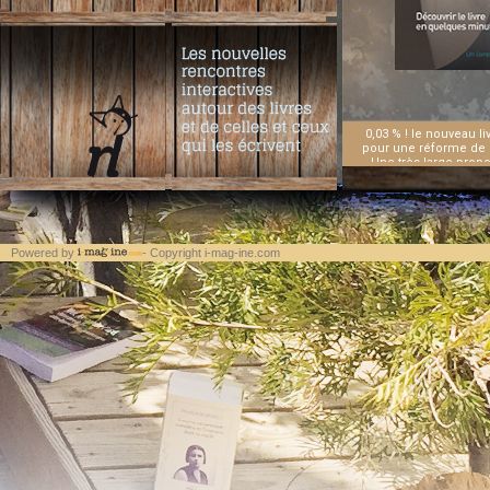
0,03 % ! le nouveau li
pour une réforme de l
Une très large propo
consacrée à des zones 
les continents, entre
dépendent d’une aide ex
solidarité internation
principe fondamental 
aidants et les aidés.
Powered by
- Copyright i-mag-ine.com
difficultés qui l’expose
réunir les ressour
conviendrait de mobili
la suspicion voire à la
antiterroristes ne 
auxquelles sont confron
leur insécurité. Après
des différents acteur
hypothèquent désormai
Micheletti dresse u
préserver une capa
d’instrumentalisation 
sillage de la pandémie
sur la situation écono
propositions concern
financement des sec
donne son titre à cet