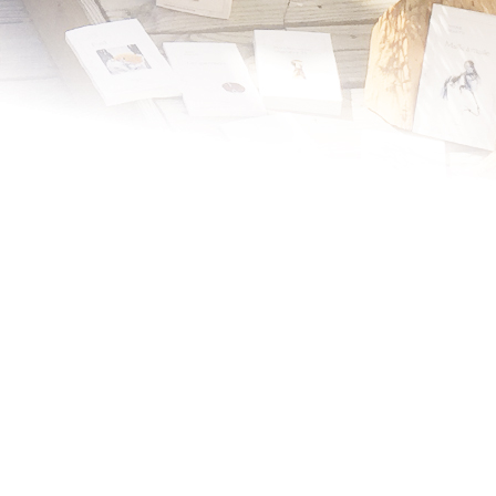
rejoint Médecins du Mo
l’organisation de 2006
l’Institut d’Etudes Pol
master « Politiques
Internationales » et à l
diplôme « santé-solidar
président d’Action Con
notamment l’auteur d
d’un médecin du monde
Xav